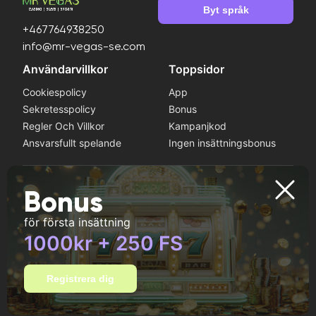
Byt språk
+467764938250
info@mr-vegas-se.com
Användarvillkor
Toppsidor
Cookiespolicy
App
Sekretesspolicy
Bonus
Regler Och Villkor
Kampanjkod
Ansvarsfullt spelande
Ingen insättningsbonus
Spela säkert
Bonus
Om du märker symtom på spelberoende, sök hjälp från en
för första insättning
professionell. Denna webbplats är avsedd för användare
1000kr + 250 FS
som är 18 år och äldre.
Registrera dig