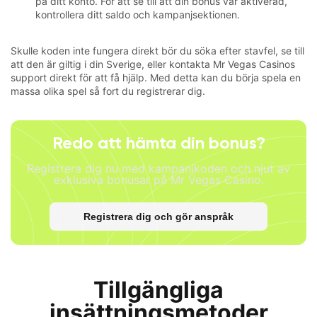
på ditt konto. För att se till att din bonus var aktiverad,
kontrollera ditt saldo och kampanjsektionen.
Skulle koden inte fungera direkt bör du söka efter stavfel, se till
att den är giltig i din Sverige, eller kontakta Mr Vegas Casinos
support direkt för att få hjälp. Med detta kan du börja spela en
massa olika spel så fort du registrerar dig.
Redo att hämta din bonus?
Registrera dig nu med kampanjkoden och njut av
exklusiva bonusar på Mr Vegas Casino.
Registrera dig och gör anspråk
Tillgängliga
insättningsmetoder