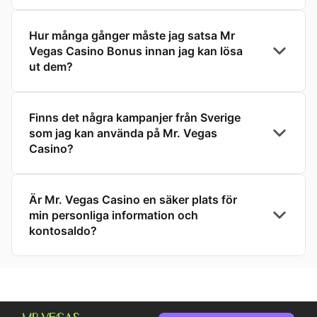
Hur många gånger måste jag satsa Mr
Vegas Casino Bonus innan jag kan lösa
ut dem?
Finns det några kampanjer från Sverige
som jag kan använda på Mr. Vegas
Casino?
Är Mr. Vegas Casino en säker plats för
min personliga information och
kontosaldo?