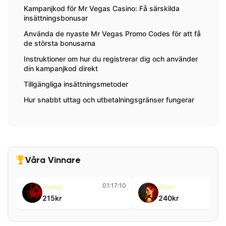
Kampanjkod för Mr Vegas Casino: Få särskilda
insättningsbonusar
Använda de nyaste Mr Vegas Promo Codes för att få
de största bonusarna
Instruktioner om hur du registrerar dig och använder
din kampanjkod direkt
Tillgängliga insättningsmetoder
Hur snabbt uttag och utbetalningsgränser fungerar
Välkommen till Mr Vegas Casinos Vip-program
Vip-nyckelfördelar hos Mr Vegas Casino
Upplev Seamless Mobile Casino Spela
Våra Vinnare
Viktiga fördelar med att spela på mobilen
Mr Vegas Casino Promo Code
01:17:10
01
Harley
Khan
215kr
240kr