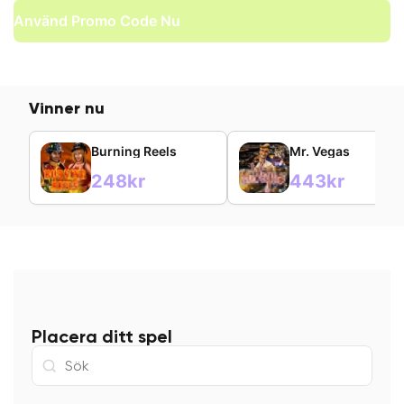
Använd Promo Code Nu
Vinner nu
Burning Reels
Mr. Vegas
248kr
443kr
Placera ditt spel