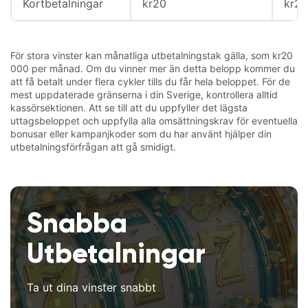
Kortbetalningar
kr20
kr2
För stora vinster kan månatliga utbetalningstak gälla, som kr20
000 per månad. Om du vinner mer än detta belopp kommer du
att få betalt under flera cykler tills du får hela beloppet. För de
mest uppdaterade gränserna i din Sverige, kontrollera alltid
kassörsektionen. Att se till att du uppfyller det lägsta
uttagsbeloppet och uppfylla alla omsättningskrav för eventuella
bonusar eller kampanjkoder som du har använt hjälper din
utbetalningsförfrågan att gå smidigt.
Snabba
Utbetalningar
Ta ut dina vinster snabbt