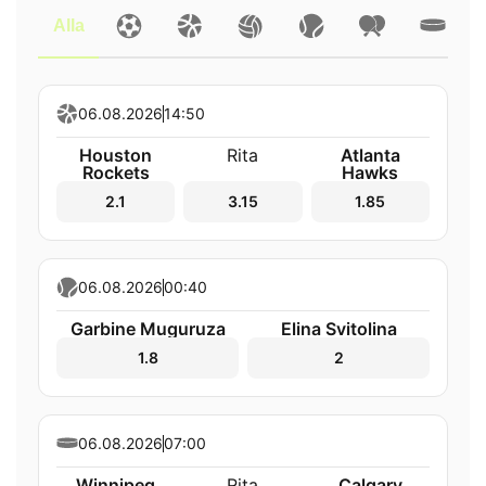
Alla
06.08.2026
14:50
Houston
Rita
Atlanta
Rockets
Hawks
2.1
3.15
1.85
06.08.2026
00:40
Garbine Muguruza
Elina Svitolina
1.8
2
06.08.2026
07:00
Winnipeg
Rita
Calgary