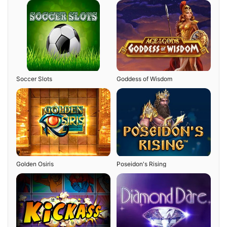
Treasure Nile
Goddess of Wisdom
Golden Osiris
Poseidon's Rising