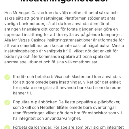
Hos Mr Vegas Casino kan du välja mellan ett antal säkra och
säkra sätt att göra insättningar. Plattformen stöder ett antal
vanliga bankmetoder, så att du kan använda dem för att
antingen finansiera ditt konto för första gången eller göra en
upprepad insättning för att dra nytta av pågående kampanjer.
Alla Mr Vegas Casinos insättningstransaktioner är utformade för
att vara omedelbara och kostar inte casinot något extra. Minsta
insättningsbelopp är vanligtvis kr10, vilket gör det enkelt för
både nya och återkommande spelare att börja spela det
enorma spelutbudet och få sina välkomstbonusar.
Kredit- och betalkort: Visa och Mastercard kan användas
för att göra omedelbara insättningar, vilket gör det enkelt
för spelare som gillar att använda bankkort som de redan
känner till.
Populära e-plånböcker: De flesta populära e-plånböcker,
som Skrill och Neteller, tillåter omedelbara överföringar
utan förseningar, vilket gör dem bra för människor som vill
ha integritet och användarvänlighet.
Förbetalda lösningar: För spelare som bryr sig om integritet